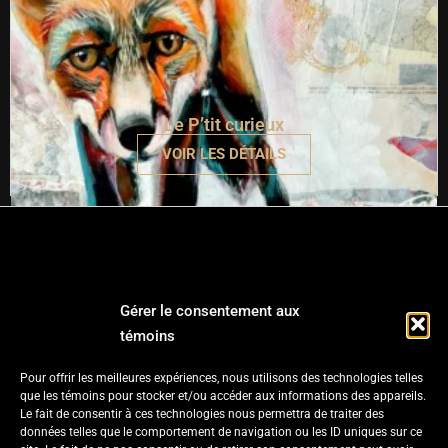
Le P’tit curieux
VOIR LES DÉTAILS
Gérer le consentement aux
Restons en contact
témoins
Inscris-toi à mon infolettre.
Pour offrir les meilleures expériences, nous utilisons des technologies telles
que les témoins pour stocker et/ou accéder aux informations des appareils.
Le fait de consentir à ces technologies nous permettra de traiter des
données telles que le comportement de navigation ou les ID uniques sur ce