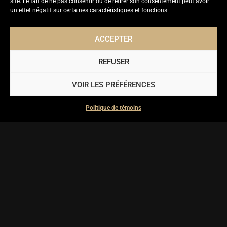
site. Le fait de ne pas consentir ou de retirer son consentement peut avoir
un effet négatif sur certaines caractéristiques et fonctions.
ACCEPTER
REFUSER
ENVOYER
VOIR LES PRÉFÉRENCES
Politique de témoins
Membre active