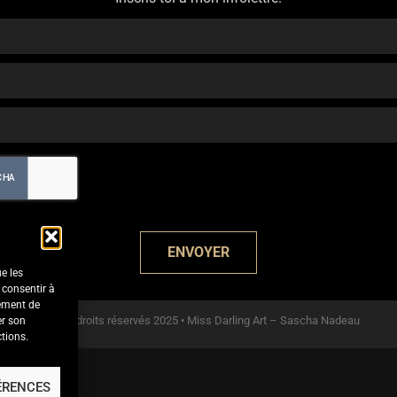
ENVOYER
ue les
 consentir à
tement de
© Tous droits réservés 2025 • Miss Darling Art – Sascha Nadeau
er son
ctions.
ÉRENCES