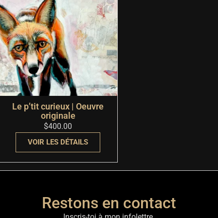
Le p’tit curieux | Oeuvre
originale
$
400.00
VOIR LES DÉTAILS
Restons en contact
Inscris-toi à mon infolettre.