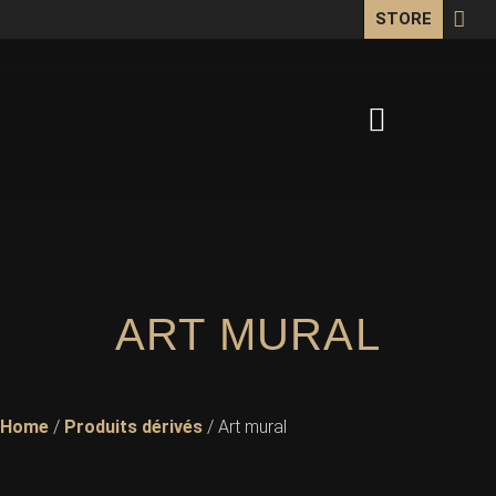
STORE
BIO / RESUME
CUSTOM ARTWORKS
ART MURAL
Home
/
Produits dérivés
/ Art mural