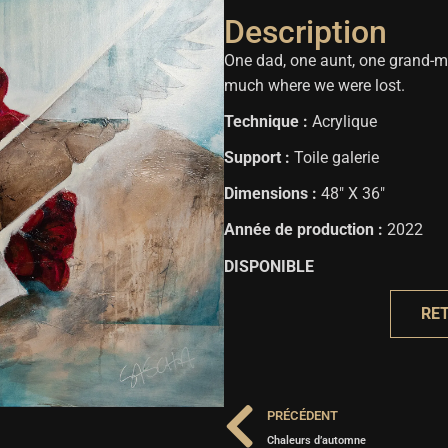
Description
One dad, one aunt, one grand-mot
much where we were lost.
Technique :
Acrylique
Support :
Toile galerie
Dimensions :
48″ X 36″
Année de production :
2022
DISPONIBLE
RE
PRÉCÉDENT
Chaleurs d’automne