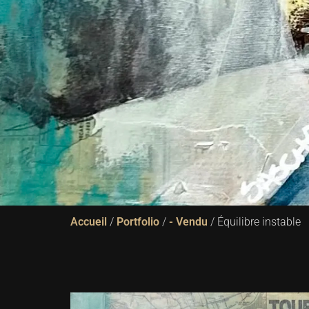
Accueil
/
Portfolio
/
- Vendu
/ Équilibre instable